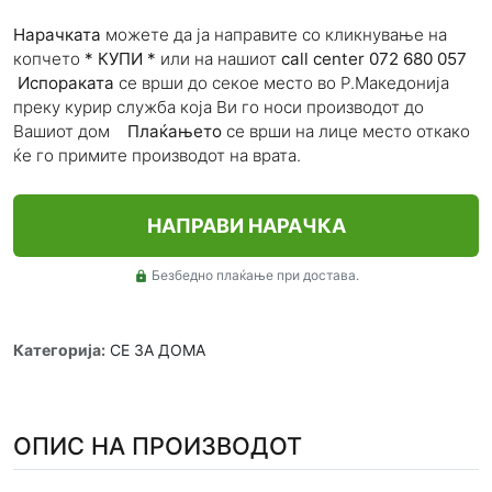
Нарачката
можете да ја направите со кликнување на
копчето
*
КУПИ
*
или на нашиот
call center
072 680 057
Испораката
се врши до секое место во Р.Македонија
преку курир служба која Ви го носи производот до
Вашиот дом
П
лаќањето
се врши на лице место откако
ќе го примите производот на врата.
НАПРАВИ НАРАЧКА
Безбедно плаќање при достава.
lock
Категорија:
СЕ ЗА ДОМА
ОПИС НА ПРОИЗВОДОТ