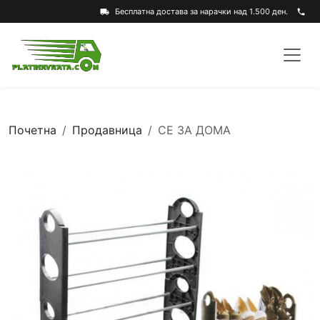
Бесплатна достава за нарачки над 1.500 ден.
local_shipping
phone
Почетна
Продавница
СЕ ЗА ДОМА