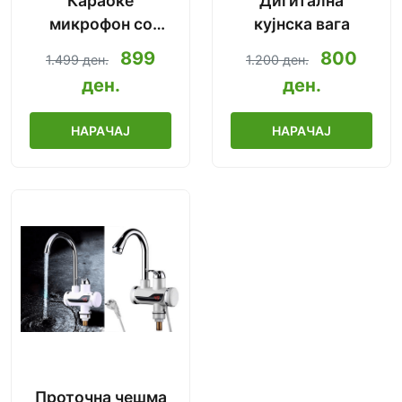
Караоке
Дигитална
микрофон со
кујнска вага
Bluetooth
899
800
1.499 ден.
1.200 ден.
2019.Ново!
ден.
ден.
НАРАЧАЈ
НАРАЧАЈ
Проточна чешма