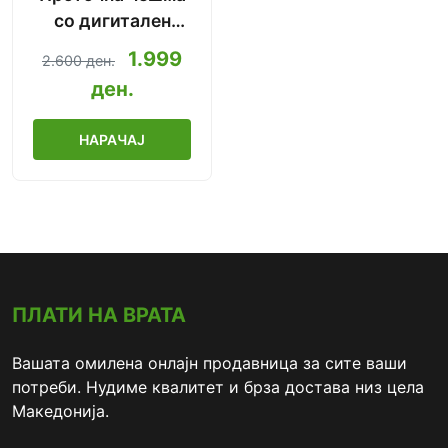
со дигитален
дисплеј (инстант
1.999
2.600 ден.
топла вода)
ден.
НАРАЧАЈ
ПЛАТИ НА ВРАТА
Вашата омилена онлајн продавница за сите ваши
потреби. Нудиме квалитет и брза достава низ цела
Македонија.