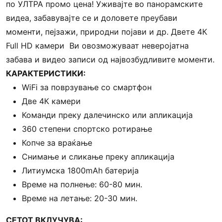
по УЛТРА промо цена! Уживајте во панорамските
видеа, забавувајте се и доловете преубави
моменти, пејзажи, природни појави и др. Двете 4К
Full HD камери Ви овозможуваат неверојатна
забава и видео записи од највозбудливите моменти.
КАРАКТЕРИСТИКИ:
WiFi за поврзување со смартфон
Две 4К камери
Команди преку далечинско или апликација
360 степени спортско ротирање
Копче за враќање
Снимање и сликање преку апликација
Литиумска 1800mAh батерија
Време на полнење: 60-80 мин.
Време на летање: 20-30 мин.
СЕТОТ ВКЛУЧУВА: