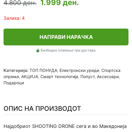
1.999 ден.
4.800 ден.
Залиха: 4
НАПРАВИ НАРАЧКА
Безбедно плаќање при достава.
lock
Категорија:
ТОП ПОНУДА
,
Електронски уреди
,
Спортска
опрема
,
АКЦИЈА
,
Смарт технологија
,
Попуст
,
Аксесоари
,
Подароци
ОПИС НА ПРОИЗВОДОТ
Најдобриот SHOOTING DRONE сега и во Македонија