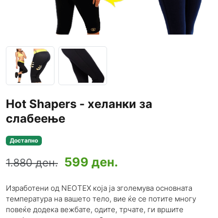
Hot Shapers - хеланки за
слабеење
Достапно
599 ден.
1.880 ден.
Изработени од NEOTEX која ја зголемува основната
температура на вашето тело, вие ќе се потите многу
повеќе додека вежбате, одите, трчате, ги вршите