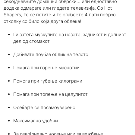
секојдневните домашни обврски… или едноставно
додека одмарате или гледате телевизија. Со Hot
Shapers, ќе се потите и ќе слабеете 4 пати побрзо
отколку со било која друга облека!
Ги затега мускулите на нозете, задникот и долниот
дел од стомакот
Добивате поубав облик на телото
Помага при горење маснотии
Помога при губење килограми
Помага при топење на целулитот
Осеќајте се посамоуверено
Максимално удобни
За секојдневно носење или за вежбање