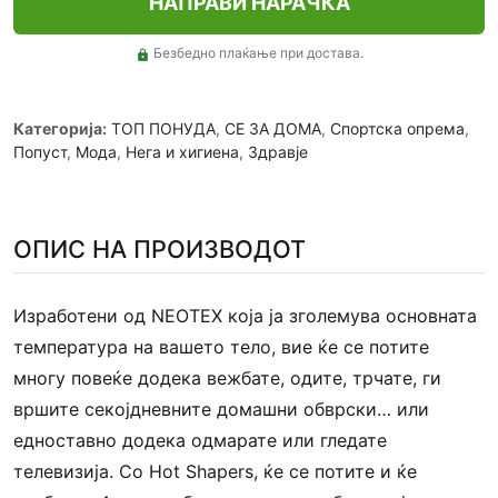
НАПРАВИ НАРАЧКА
Безбедно плаќање при достава.
lock
Категорија:
ТОП ПОНУДА
,
СЕ ЗА ДОМА
,
Спортска опрема
,
Попуст
,
Мода
,
Нега и хигиена
,
Здравје
ОПИС НА ПРОИЗВОДОТ
Изработени од NEOTEX која ја зголемува основната
температура на вашето тело, вие ќе се потите
многу повеќе додека вежбате, одите, трчате, ги
вршите секојдневните домашни обврски… или
едноставно додека одмарате или гледате
телевизија. Со Hot Shapers, ќе се потите и ќе