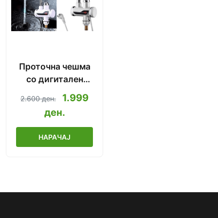
Проточна чешма
со дигитален
дисплеј (инстант
1.999
2.600 ден.
топла вода)
ден.
НАРАЧАЈ