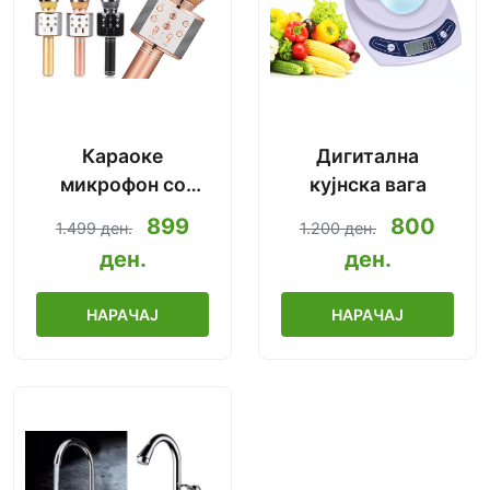
Караоке
Дигитална
микрофон со
кујнска вага
Bluetooth
899
800
1.499 ден.
1.200 ден.
2019.Ново!
ден.
ден.
НАРАЧАЈ
НАРАЧАЈ