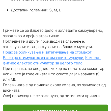
Достапни големини: S, M, L
Грижете се за Вашето дело и изгледајте самоуверено,
заводливо и крајно атрактивно.
Погледнете и други производи за слабеење,
затегнување и зацврстување на Вашите мускули.
Појас за обликување и затегнување на стомакот
,
Електро стимулатор за стомачните мускули
,
Комплет
фитнес електро стимулатор за целото тело
.
При нарачка, во следниот чекор во полето за коментар
напишете ја големината што сакате да ја нарачате (S, L
или M).
Големината е од прилика околу колена, во зависност од
висината.
Овој производ не се заменува, од хигиенски причини.