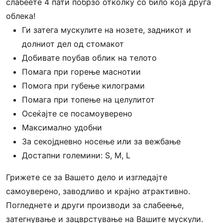
слабеете 4 пати побрзо отколку со било која друга
облека!
Ги затега мускулите на нозете, задникот и
долниот дел од стомакот
Добивате поубав облик на телото
Помага при горење маснотии
Помога при губење килограми
Помага при топење на целулитот
Осеќајте се посамоуверено
Максимално удобни
За секојдневно носење или за вежбање
Достапни големини: S, M, L
Грижете се за Вашето дело и изгледајте
самоуверено, заводливо и крајно атрактивно.
Погледнете и други производи за слабеење,
затегнување и зацврстување на Вашите мускули.