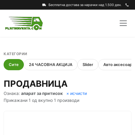
Бесплатна достава за нарачки над 1.500 ден.
local_shipping
phone
КАТЕГОРИИ
Сите
24 ЧАСОВНА АКЦИЈА
Slider
Авто аксесоари
ПРОДАВНИЦА
Ознака:
апарат за притисок
× исчисти
Прикажани 1 од вкупно 1 производи