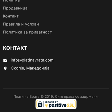
Почетна
Продавница
Контакт
Правила и услови
Политика за приватност
КОНТАКТ
info@platinavrata.com
email
Скопје, Македонија
location_on
Плати на Врата © 2019. Сите права се задржани.