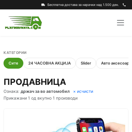
Бесплатна достава за нарачки над 1.500 ден.
local_shipping
phone
КАТЕГОРИИ
Сите
24 ЧАСОВНА АКЦИЈА
Slider
Авто аксесоари
ПРОДАВНИЦА
Ознака:
држач за во автомобил
× исчисти
Прикажани 1 од вкупно 1 производи