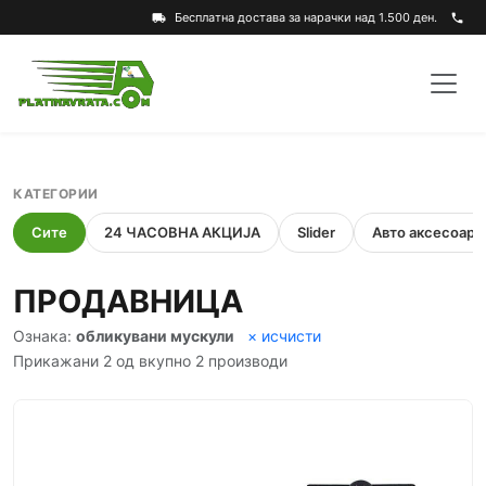
Бесплатна достава за нарачки над 1.500 ден.
local_shipping
phone
КАТЕГОРИИ
Сите
24 ЧАСОВНА АКЦИЈА
Slider
Авто аксесоари
ПРОДАВНИЦА
Ознака:
обликувани мускули
× исчисти
Прикажани 2 од вкупно 2 производи