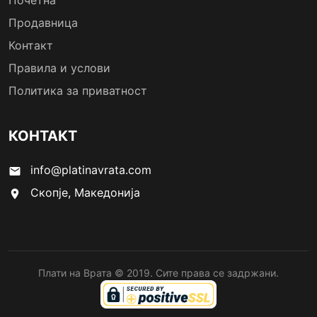
Почетна
Продавница
Контакт
Правила и услови
Политика за приватност
КОНТАКТ
info@platinavrata.com
email
Скопје, Македонија
location_on
Плати на Врата © 2019. Сите права се задржани.