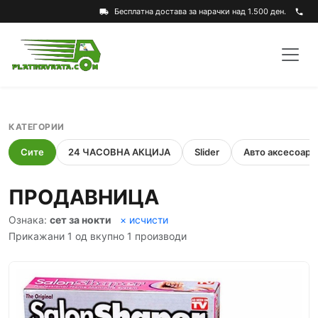
Бесплатна достава за нарачки над 1.500 ден.
local_shipping
phone
КАТЕГОРИИ
Сите
24 ЧАСОВНА АКЦИЈА
Slider
Авто аксесоари
ПРОДАВНИЦА
Ознака:
сет за нокти
× исчисти
Прикажани 1 од вкупно 1 производи