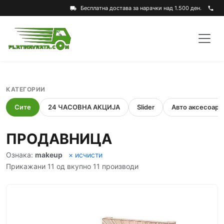
Бесплатна достава за нарачки над 1.500 ден.
local_shipping
phone
КАТЕГОРИИ
Сите
24 ЧАСОВНА АКЦИЈА
Slider
Авто аксесоари
ПРОДАВНИЦА
Ознака:
makeup
× исчисти
Прикажани 11 од вкупно 11 производи