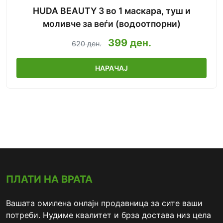
HUDA BEAUTY 3 во 1 маскара, туш и
моливче за веѓи (водоотпорни)
399 ден.
620 ден.
НАРАЧАЈ
ПЛАТИ НА ВРАТА
Вашата омилена онлајн продавница за сите ваши
потреби. Нудиме квалитет и брза достава низ цела