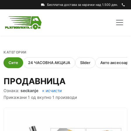
Бесплатна достава за нарачки над 1.500 ден.
local_shipping
phone
КАТЕГОРИИ
Сите
24 ЧАСОВНА АКЦИЈА
Slider
Авто аксесоари
ПРОДАВНИЦА
Ознака:
seckanje
× исчисти
Прикажани 1 од вкупно 1 производи