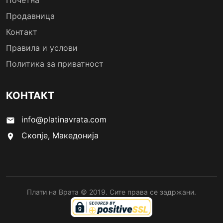
Почетна
Продавница
Контакт
Правила и услови
Политика за приватност
КОНТАКТ
info@platinavrata.com
email
Скопје, Македонија
location_on
Плати на Врата © 2019. Сите права се задржани.